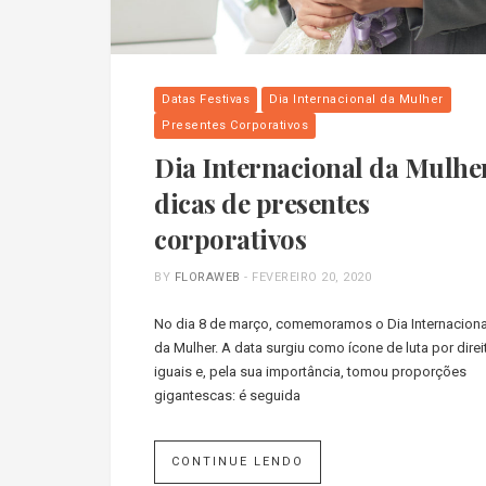
Datas Festivas
Dia Internacional da Mulher
Presentes Corporativos
Dia Internacional da Mulhe
dicas de presentes
corporativos
BY
FLORAWEB
-
FEVEREIRO 20, 2020
No dia 8 de março, comemoramos o Dia Internaciona
da Mulher. A data surgiu como ícone de luta por direi
iguais e, pela sua importância, tomou proporções
gigantescas: é seguida
CONTINUE LENDO