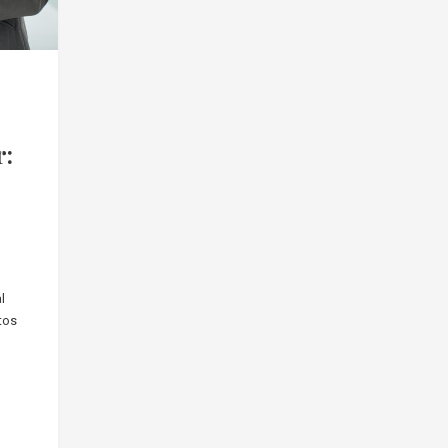
r:
l
tos