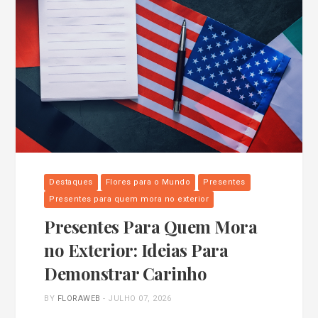
Destaques
Flores para o Mundo
Presentes
Presentes para quem mora no exterior
Presentes Para Quem Mora
no Exterior: Ideias Para
Demonstrar Carinho
BY
FLORAWEB
-
JULHO 07, 2026