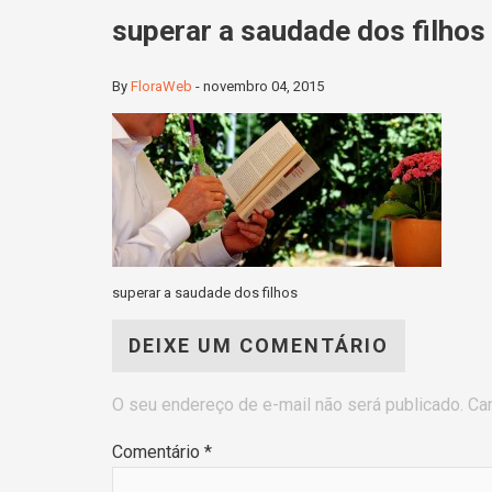
superar a saudade dos filhos
By
FloraWeb
-
novembro 04, 2015
superar a saudade dos filhos
DEIXE UM COMENTÁRIO
O seu endereço de e-mail não será publicado.
Ca
Comentário
*