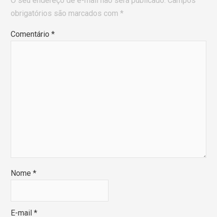
O seu endereço de e-mail não será publicado.
Campos
obrigatórios são marcados com
*
Comentário
*
Nome
*
E-mail
*