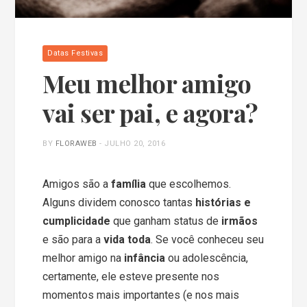
Datas Festivas
Meu melhor amigo
vai ser pai, e agora?
BY
FLORAWEB
-
JULHO 20, 2016
Amigos são a
família
que escolhemos.
Alguns dividem conosco tantas
histórias e
cumplicidade
que ganham status de
irmãos
e são para a
vida toda
. Se você conheceu seu
melhor amigo na
infância
ou adolescência,
certamente, ele esteve presente nos
momentos mais importantes (e nos mais