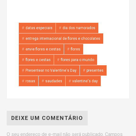
datas especiais
dia dos namorados
entrega internacional de flores e chocolates
envie flores e cestas
flores
flores e cestas
flores para o mundo
Presentear no Valentine's Day
presentes
rosas
saudades
valentine's day
DEIXE UM COMENTÁRIO
O seu endereço de e-mail não será publicado.
Campos