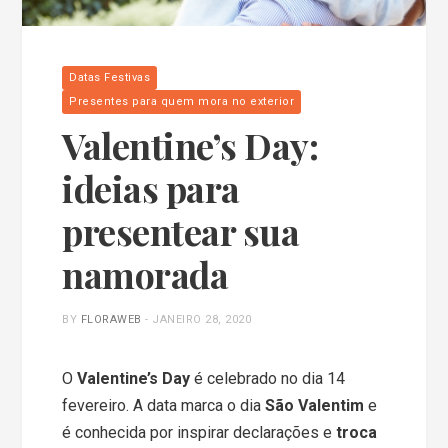
Datas Festivas
Presentes para quem mora no exterior
Valentine’s Day:
ideias para
presentear sua
namorada
BY
FLORAWEB
-
JANEIRO 28, 2020
O
Valentine’s Day
é celebrado no dia 14
fevereiro. A data marca o dia
São Valentim
e
é conhecida por inspirar declarações e
troca