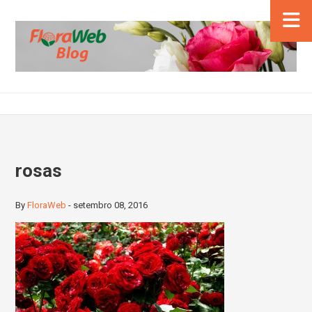
rosas
By
FloraWeb
-
setembro 08, 2016