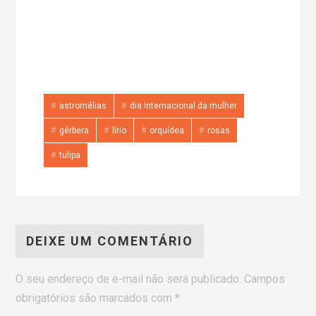
astromélias
dia internacional da mulher
gérbera
lírio
orquídea
rosas
tulipa
DEIXE UM COMENTÁRIO
O seu endereço de e-mail não será publicado.
Campos
obrigatórios são marcados com
*