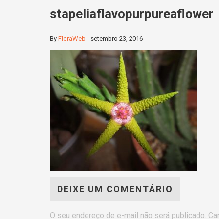
stapeliaflavopurpureaflower
By
FloraWeb
-
setembro 23, 2016
DEIXE UM COMENTÁRIO
O seu endereço de e-mail não será publicado.
Ca