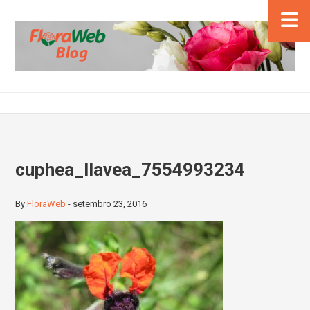
cuphea_llavea_7554993234
By
FloraWeb
-
setembro 23, 2016