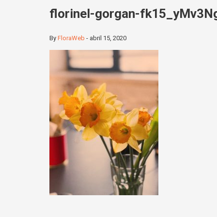
florinel-gorgan-fk15_yMv3N
By
FloraWeb
-
abril 15, 2020