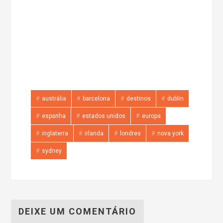
austrália
barcelona
destinos
dublin
espanha
estados unidos
europa
inglaterra
irlanda
londres
nova york
sydney
DEIXE UM COMENTÁRIO